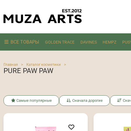
ВСЕ ТОВАРЫ
GOLDEN TRACE
DAVINES
HEMPZ
PUS
Ищем:
Главная
>
Каталог косметики
>
PURE PAW PAW
Самые популярные
Сначала дорогие
Сна