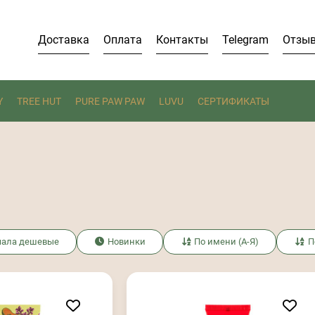
Доставка
Оплата
Контакты
Telegram
Отзы
Y
TREE HUT
PURE PAW PAW
LUVU
СЕРТИФИКАТЫ
чала дешевые
Новинки
По имени (А-Я)
П