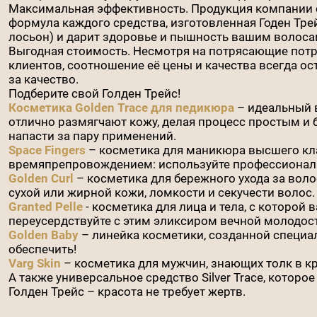
Максимальная эффективность. Продукция компании с
формула каждого средства, изготовленная Годен Трей
лосьон) и дарит здоровье и пышность вашим волосам
Выгодная стоимость. Несмотря на потрясающие пот
клиентов, соотношение её цены и качества всегда ост
за качество.
Подберите свой Голден Трейс!
Косметика Golden Trace для педикюра
– идеальный в
отлично размягчают кожу, делая процесс простым и 
напасти за пару применений.
Space Fingers
– косметика для маникюра высшего клас
времяпрепровождением: используйте профессионал
Golden Curl
– косметика для бережного ухода за воло
сухой или жирной кожи, ломкости и секучести волос
Granted Pelle
- косметика для лица и тела, с которой
переусердствуйте с этим эликсиром вечной молодос
Golden Baby
– линейка косметики, созданной специал
обеспечить!
Varg Skin
– косметика для мужчин, знающих толк в к
А также универсальное средство Silver Trace, которо
Голден Трейс – красота не требует жертв.