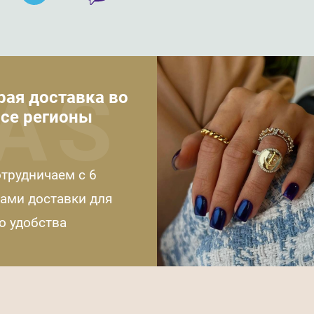
AS
рая доставка во
се регионы
трудничаем с 6
ами доставки для
о удобства