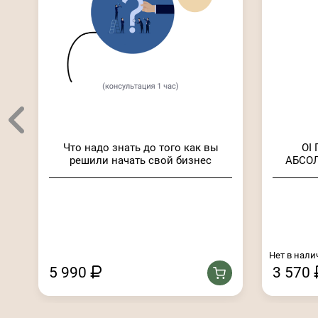
Что надо знать до того как вы
OI
решили начать свой бизнес
АБСО
Нет в нали
5 990
3 570