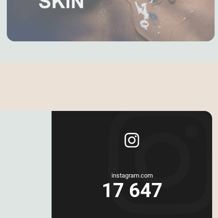
instagram.com
17 647