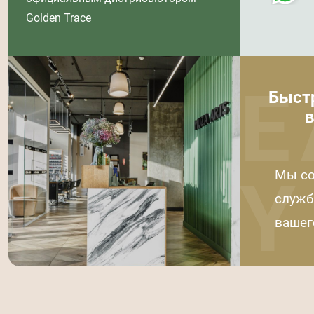
Golden Trace
E
Быст
в
Y
Мы со
служб
вашег