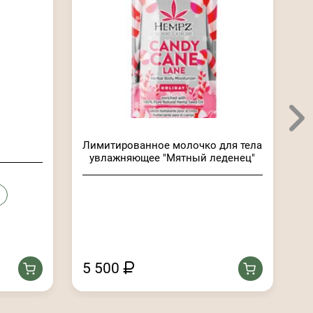
Лимитированное молочко для тела
увлажняющее "Мятный леденец"
Нет
5 500